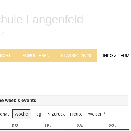
chule Langenfeld
le
RICHT
SCHULLEBEN
KLASSEN 25/26
INFO & TERM
he week's events
onat
Woche
Tag
Zurück
Heute
Weiter
WOCH
DO.
DONNERSTAG
FR.
FREITAG
SA.
SAMSTAG
SO.
SONN