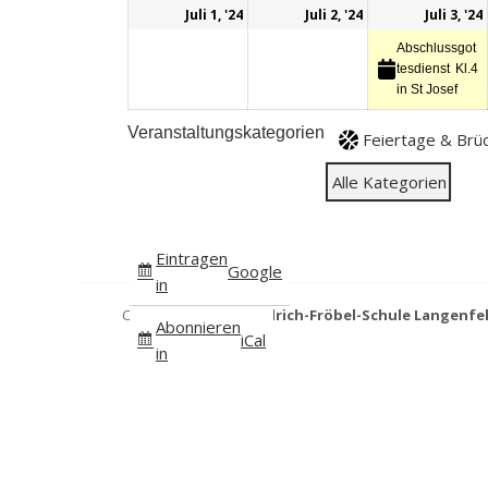
1.
2.
Juli 1, '24
Juli 2, '24
Juli 3, '24
Juli
Juli
Abschlussgot
2024
2024
tesdienst Kl.4
in St Josef
Veranstaltungskategorien
Feiertage & Brü
Alle Kategorien
Eintragen
Google
in
Copyright © 2026
Friedrich-Fröbel-Schule Langenfe
Abonnieren
iCal
in