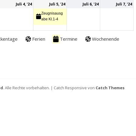
3.
(1
4.
5.
(1
6.
7.
Juli 4, '24
Juli 5, '24
Juli 6, '24
Juli 7, '24
Juli
Veranstaltung)
Juli
Juli
Veranstaltung)
Juli
Ju
Zeugnisausg
2024
2024
2024
2024
2
abe Kl.1-4
ckentage
Ferien
Termine
Wochenende
ld
. Alle Rechte vorbehalten. | Catch Responsive von
Catch Themes