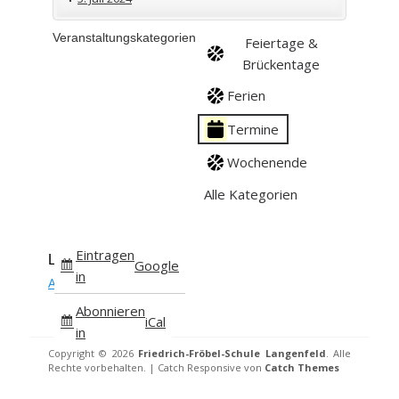
Kl.4
Zeugnisausgabe
in
Veranstaltungskategorien
Feiertage &
Kl.1-
St
Brückentage
4
Josef
Ferien
Termine
Wochenende
Alle Kategorien
Eintragen
Login
Google
in
Anmelden
Abonnieren
iCal
in
Copyright © 2026
Friedrich-Fröbel-Schule Langenfeld
. Alle
Rechte vorbehalten. | Catch Responsive von
Catch Themes