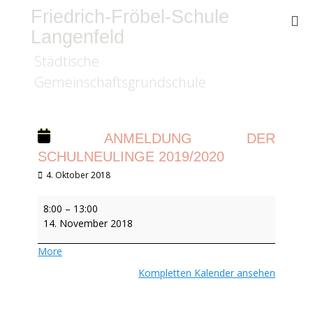
Friedrich-Fröbel-Schule
Langenfeld
Städtische
Gemeinschaftsgrundschule
ANMELDUNG DER
SCHULNEULINGE 2019/2020
Veröffentlicht
4. Oktober 2018
am
Anmeldung
8:00
–
13:00
der
14. November 2018
Schulneulinge
2019/2020
about
More
{title}
Kompletten Kalender ansehen