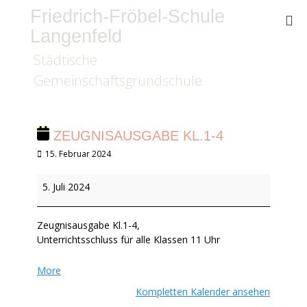
Friedrich-Fröbel-Schule
Langenfeld
Städtische
Gemeinschaftsgrundschule
ZEUGNISAUSGABE KL.1-4
Veröffentlicht
15. Februar 2024
am
Zeugnisausgabe
5. Juli 2024
Kl.1-
4
Zeugnisausgabe Kl.1-4,
Unterrichtsschluss für alle Klassen 11 Uhr
about
More
{title}
Kompletten Kalender ansehen