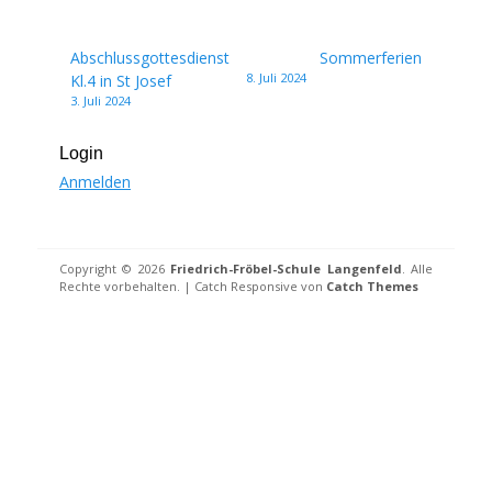
Beitragsnavigation
Abschlussgottesdienst
Sommerferien
8. Juli 2024
Kl.4 in St Josef
3. Juli 2024
Login
Anmelden
Copyright © 2026
Friedrich-Fröbel-Schule Langenfeld
. Alle
Rechte vorbehalten. | Catch Responsive von
Catch Themes