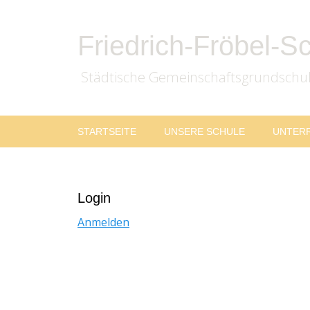
Friedrich-Fröbel-S
Städtische Gemeinschaftsgrundschu
Zum
Primäres
STARTSEITE
UNSERE SCHULE
UNTER
Inhalt
Menü
springen
Login
Anmelden