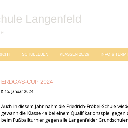
chule Langenfeld
le
RICHT
SCHULLEBEN
KLASSEN 25/26
INFO & TERM
ERDGAS-CUP 2024
Veröffentlicht
15. Januar 2024
am
Auch in diesem Jahr nahm die Friedrich-Fröbel-Schule wied
gewann die Klasse 4a bei einem Qualifikationsspiel gegen 
beim Fußballturnier gegen alle Langenfelder Grundschulen