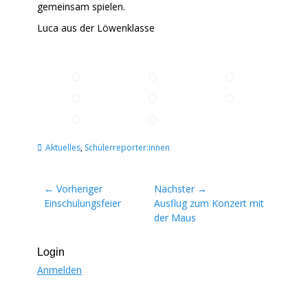
gemeinsam spielen.
Luca aus der Löwenklasse
Kategorien
Aktuelles
,
Schülerreporter:innen
Beitragsnavigation
← Vorheriger
Nächster →
Vorheriger
Nächster
Einschulungsfeier
Ausflug zum Konzert mit
Beitrag:
Beitrag:
der Maus
Login
Anmelden