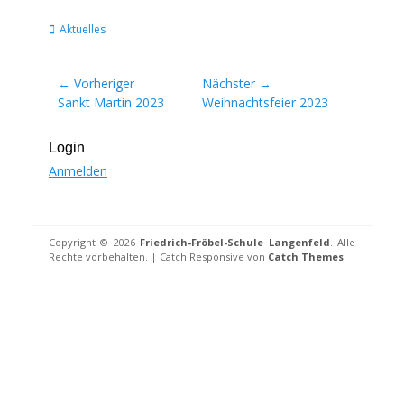
Kategorien
Aktuelles
Beitragsnavigation
← Vorheriger
Nächster →
Vorheriger
Nächster
Sankt Martin 2023
Weihnachtsfeier 2023
Beitrag:
Beitrag:
Login
Anmelden
Copyright © 2026
Friedrich-Fröbel-Schule Langenfeld
. Alle
Rechte vorbehalten. | Catch Responsive von
Catch Themes