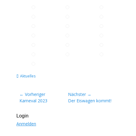
Kategorien
Aktuelles
Beitragsnavigation
← Vorheriger
Nächster →
Vorheriger
Nächster
Karneval 2023
Der Eiswagen kommt!
Beitrag:
Beitrag:
Login
Anmelden