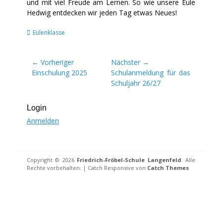
und mit viel Freude am Lernen. So wie unsere Eule
Hedwig entdecken wir jeden Tag etwas Neues!
Kategorien
Eulenklasse
Beitragsnavigation
← Vorheriger
Nächster →
Vorheriger
Nächster
Einschulung 2025
Schulanmeldung für das
Beitrag:
Beitrag:
Schuljahr 26/27
Login
Anmelden
Copyright © 2026
Friedrich-Fröbel-Schule Langenfeld
. Alle
Rechte vorbehalten. | Catch Responsive von
Catch Themes