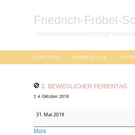
Friedrich-Fröbel-S
Städtische Gemeinschaftsgrundschu
Zum
Primäres
STARTSEITE
UNSERE SCHULE
UNTER
Inhalt
Menü
springen
3. BEWEGLICHER FERIENTAG
Veröffentlicht
4. Oktober 2018
am
3.
31. Mai 2019
beweglicher
Ferientag
about
More