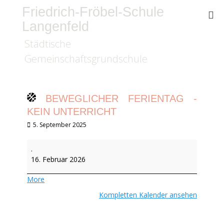
Friedrich-Fröbel-Schule
Langenfeld
Städtische
Gemeinschaftsgrundschule
BEWEGLICHER FERIENTAG -
KEIN UNTERRICHT
Veröffentlicht
5. September 2025
am
Beweglicher
.
Ferientag
16. Februar 2026
-
kein
about
More
Unterricht
{title}
Kompletten Kalender ansehen