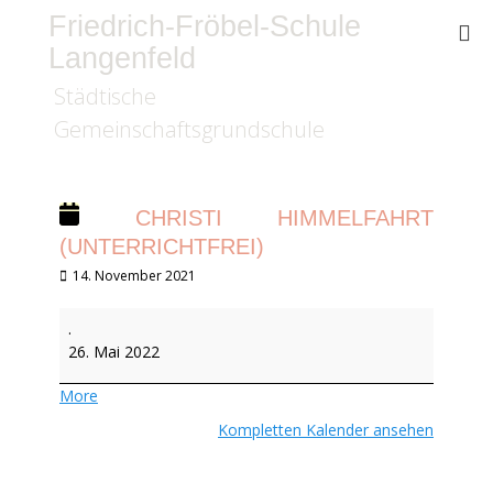
Friedrich-Fröbel-Schule
Langenfeld
Städtische
Gemeinschaftsgrundschule
CHRISTI HIMMELFAHRT
(UNTERRICHTFREI)
Veröffentlicht
14. November 2021
am
Christi
.
Himmelfahrt
26. Mai 2022
(unterrichtfrei)
about
More
{title}
Kompletten Kalender ansehen