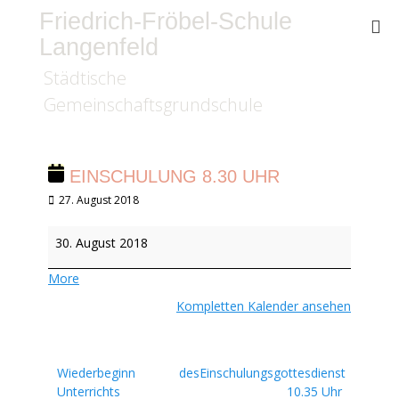
Friedrich-Fröbel-Schule
Langenfeld
Städtische
Gemeinschaftsgrundschule
EINSCHULUNG 8.30 UHR
Veröffentlicht
27. August 2018
am
Einschulung
30. August 2018
8.30
Uhr
about
More
{title}
Kompletten Kalender ansehen
Beitragsnavigation
Wiederbeginn des
Einschulungsgottesdienst
Unterrichts
10.35 Uhr