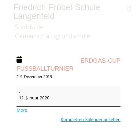
Friedrich-Fröbel-Schule
Langenfeld
Städtische
Gemeinschaftsgrundschule
ERDGAS-CUP
FUSSBALLTURNIER
Veröffentlicht
9. Dezember 2019
am
Erdgas-
.
Cup
11. Januar 2020
Fußballturnier
about
More
{title}
Kompletten Kalender ansehen