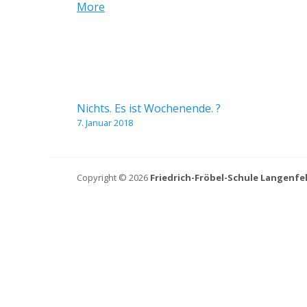
about
More
{title}
Beitragsnavigation
Nichts. Es ist Wochenende. ?
7. Januar 2018
Copyright © 2026
Friedrich-Fröbel-Schule Langenfe