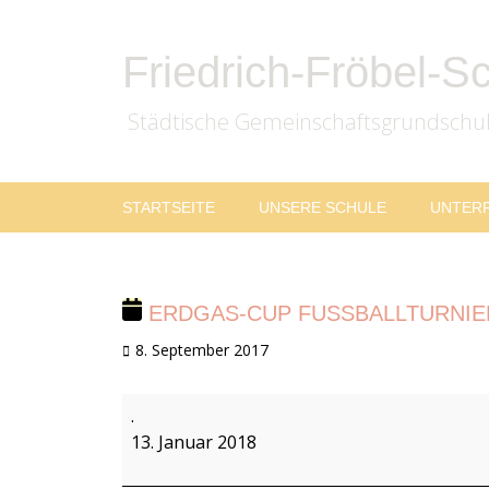
Friedrich-Fröbel-S
Städtische Gemeinschaftsgrundschu
Zum
Primäres
STARTSEITE
UNSERE SCHULE
UNTER
Inhalt
Menü
springen
ERDGAS-CUP FUSSBALLTURNIER
Veröffentlicht
8. September 2017
am
Erdgas-
.
Cup
13. Januar 2018
Fußballturnier