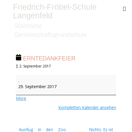
Friedrich-Fröbel-Schule
Langenfeld
Städtische
Gemeinschaftsgrundschule
ERNTEDANKFEIER
Veröffentlicht
2. September 2017
am
Erntedankfeier
.
29. September 2017
about
More
{title}
Kompletten Kalender ansehen
Beitragsnavigation
Ausflug in den Zoo
Nichts. Es ist