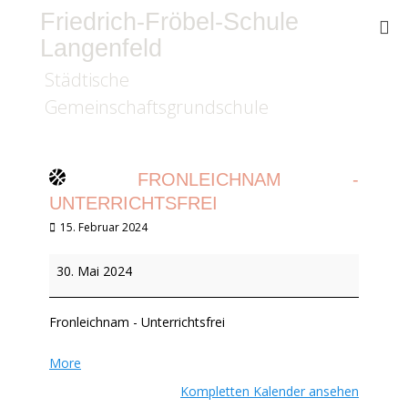
Friedrich-Fröbel-Schule
Langenfeld
Städtische
Gemeinschaftsgrundschule
FRONLEICHNAM -
UNTERRICHTSFREI
Veröffentlicht
15. Februar 2024
am
Fronleichnam
30. Mai 2024
-
Unterrichtsfrei
Fronleichnam - Unterrichtsfrei
about
More
{title}
Kompletten Kalender ansehen