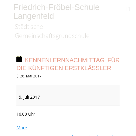
Friedrich-Fröbel-Schule
Langenfeld
Städtische
Gemeinschaftsgrundschule
KENNENLERNNACHMITTAG FÜR
DIE KÜNFTIGEN ERSTKLÄSSLER
Veröffentlicht
28. Mai 2017
am
Kennenlernnachmittag
.
für
5. Juli 2017
die
künftigen
Erstklässler
16.00 Uhr
about
More
{title}