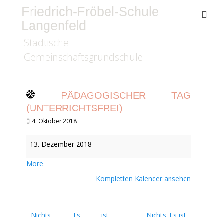
Friedrich-Fröbel-Schule
Langenfeld
Städtische
Gemeinschaftsgrundschule
PÄDAGOGISCHER TAG
(UNTERRICHTSFREI)
Veröffentlicht
4. Oktober 2018
am
Pädagogischer
13. Dezember 2018
Tag
(unterrichtsfrei)
about
More
{title}
Kompletten Kalender ansehen
Beitragsnavigation
Nichts. Es ist
Nichts. Es ist