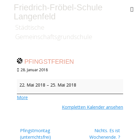
Friedrich-Fröbel-Schule
Langenfeld
Städtische
Gemeinschaftsgrundschule
PFINGSTFERIEN
Veröffentlicht
28. Januar 2018
am
Pfingstferien
22. Mai 2018
–
25. Mai 2018
about
More
{title}
Kompletten Kalender ansehen
Beitragsnavigation
Pfingstmontag
Nichts. Es ist
(unterrichtsfrei)
Wochenende. ?