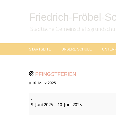
Friedrich-Fröbel-S
Städtische Gemeinschaftsgrundschu
Zum
Primäres
STARTSEITE
UNSERE SCHULE
UNTER
Inhalt
Menü
springen
PFINGSTFERIEN
Veröffentlicht
10. März 2025
am
Pfingstferien
.
9. Juni 2025
–
10. Juni 2025