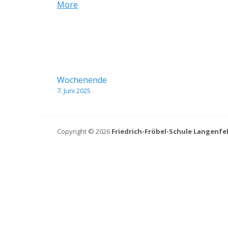
about
More
{title}
Beitragsnavigation
Wochenende
7. Juni 2025
Copyright © 2026
Friedrich-Fröbel-Schule Langenfe