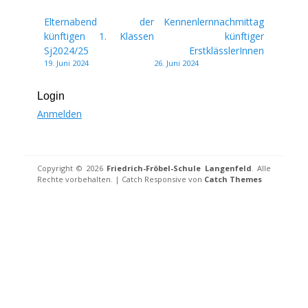
Beitragsnavigation
Elternabend der
Kennenlernnachmittag
künftigen 1. Klassen
künftiger
Sj2024/25
ErstklässlerInnen
19. Juni 2024
26. Juni 2024
Login
Anmelden
Copyright © 2026
Friedrich-Fröbel-Schule Langenfeld
. Alle
Rechte vorbehalten. | Catch Responsive von
Catch Themes