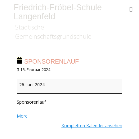
Friedrich-Fröbel-Schule
Langenfeld
Städtische
Gemeinschaftsgrundschule
SPONSORENLAUF
Veröffentlicht
15. Februar 2024
am
Sponsorenlauf
26. Juni 2024
Sponsorenlauf
about
More
{title}
Kompletten Kalender ansehen