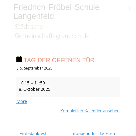
Friedrich-Fröbel-Schule
Langenfeld
Städtische
Gemeinschaftsgrundschule
TAG DER OFFENEN TÜR
Veröffentlicht
5. September 2025
am
Tag
10:15
–
11:50
der
8. Oktober 2025
offenen
Tür
about
More
{title}
Kompletten Kalender ansehen
Beitragsnavigation
Erntedankfest
Infoabend für die Eltern