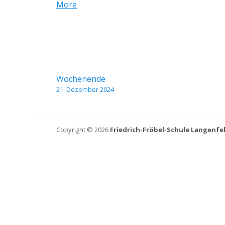
about
More
{title}
Beitragsnavigation
Wochenende
21. Dezember 2024
Copyright © 2026
Friedrich-Fröbel-Schule Langenfe