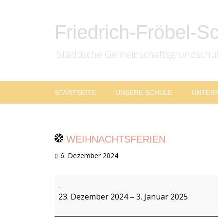
Friedrich-Fröbel-S
Städtische Gemeinschaftsgrundschu
Zum
Primäres
STARTSEITE
UNSERE SCHULE
UNTER
Inhalt
Menü
springen
WEIHNACHTSFERIEN
Veröffentlicht
6. Dezember 2024
am
Weihnachtsferien
.
23. Dezember 2024
–
3. Januar 2025