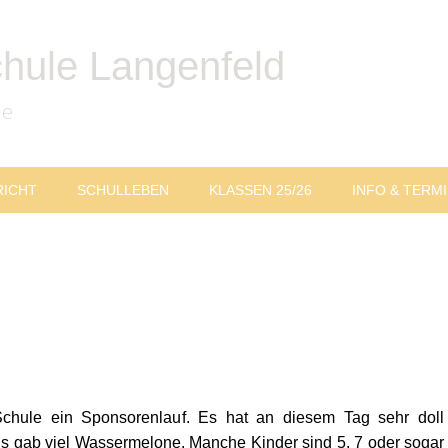
chule Langenfeld
le
RICHT
SCHULLEBEN
KLASSEN 25/26
INFO & TERM
Schule ein Sponsorenlauf. Es hat an diesem Tag sehr doll
Es gab viel Wassermelone. Manche Kinder sind 5, 7 oder sogar