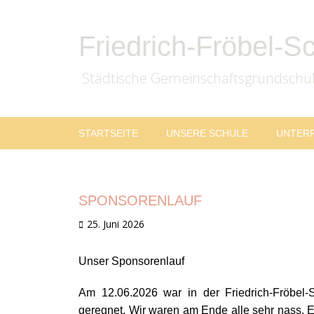
Friedrich-Fröbel-S
Städtische Gemeinschaftsgrundschu
Zum
Primäres
STARTSEITE
UNSERE SCHULE
UNTER
Inhalt
Menü
springen
SPONSORENLAUF
Veröffentlicht
25. Juni 2026
am
Unser Sponsorenlauf
Am 12.06.2026 war in der Friedrich-Fröbel-
geregnet. Wir waren am Ende alle sehr nass. 