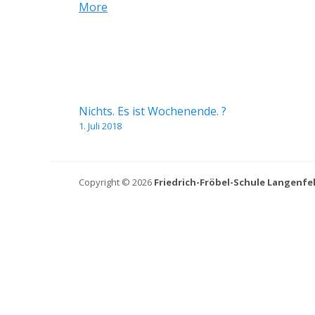
about
More
Kirche
{title}
St.
Josef
Beitragsnavigation
Nichts. Es ist Wochenende. ?
1. Juli 2018
Copyright © 2026
Friedrich-Fröbel-Schule Langenfe