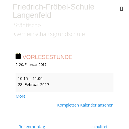
Friedrich-Fröbel-Schule
Langenfeld
Städtische
Gemeinschaftsgrundschule
VORLESESTUNDE
Veröffentlicht
20. Februar 2017
am
Vorlesestunde
10:15
–
11:00
28. Februar 2017
about
More
{title}
Kompletten Kalender ansehen
Beitragsnavigation
Rosenmontag –
schulfrei –