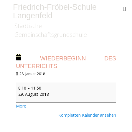
Friedrich-Fröbel-Schule
Langenfeld
Städtische
Gemeinschaftsgrundschule
WIEDERBEGINN DES
UNTERRICHTS
Veröffentlicht
28. Januar 2018
am
Wiederbeginn
8:10
–
11:50
des
29. August 2018
Unterrichts
about
More
{title}
Kompletten Kalender ansehen