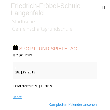
Friedrich-Fröbel-Schule
Langenfeld
Städtische
Gemeinschaftsgrundschule
SPORT- UND SPIELETAG
Veröffentlicht
2. Juni 2019
am
Sport-
.
und
28. Juni 2019
Spieletag
Ersatztermin: 5. Juli 2019
about
More
{title}
Kompletten Kalender ansehen